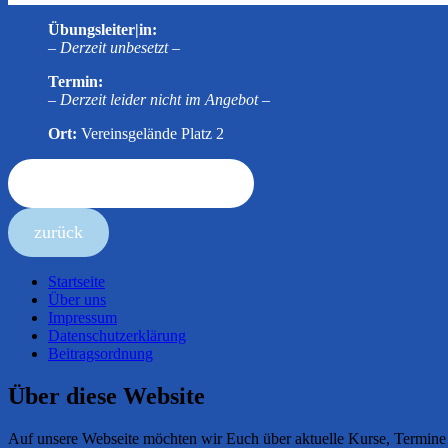
Übungsleiter|in
:
– Derzeit unbesetzt –
Termin:
– Derzeit leider nicht im Angebot –
Ort:
Vereinsgelände Platz 2
Download Kursplan / PDF
zurück
Startseite
Über uns
Impressum
Datenschutzerklärung
Beitragsordnung
Über diese Website
Auf unsere Webseite möchten wir Euch über aktuelle Kurse, Termine 