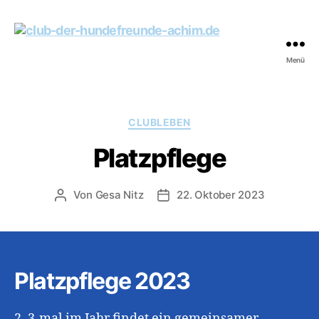
Menü
club-
der-
hundefreunde-
achim.de
Kategorien
CLUBLEBEN
Platzpflege
Von
Gesa Nitz
22. Oktober 2023
Beitragsautor
Beitragsdatum
Platzpflege 2023
2–3-mal im Jahr findet ein gemeinsamer